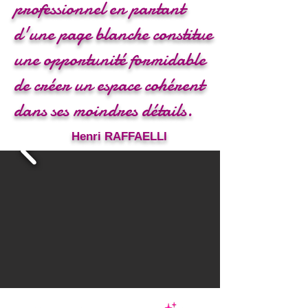
professionnel en partant
d'une page blanche constitue
une opportunité formidable
de créer un espace cohérent
dans ses moindres détails.
Henri RAFFAELLI