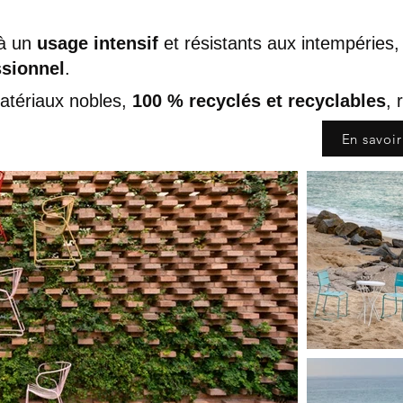
 à un
usage intensif
et résistants aux intempéries,
ssionnel
.
matériaux nobles,
100 % recyclés et recyclables
, 
En savoir