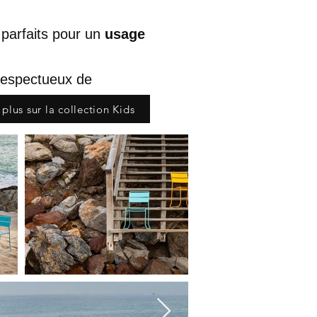
 p
arfaits pour un
usage
respectueux de
 plus sur la collection Kids