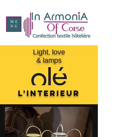
ME
NU
Light, love
& lamps
L'interieur